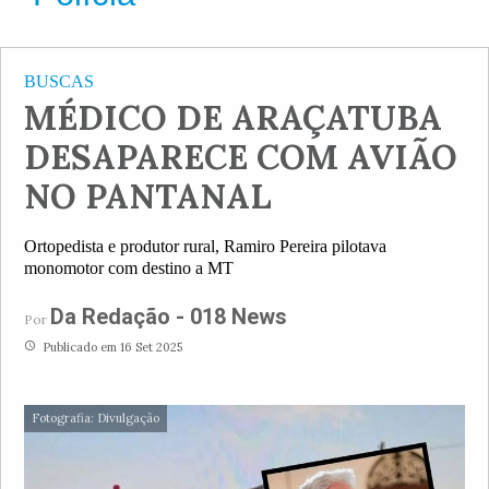
BUSCAS
MÉDICO DE ARAÇATUBA
DESAPARECE COM AVIÃO
NO PANTANAL
Ortopedista e produtor rural, Ramiro Pereira pilotava
monomotor com destino a MT
Da Redação - 018 News
Por
access_time
Publicado em 16 Set 2025
Fotografia: Divulgação