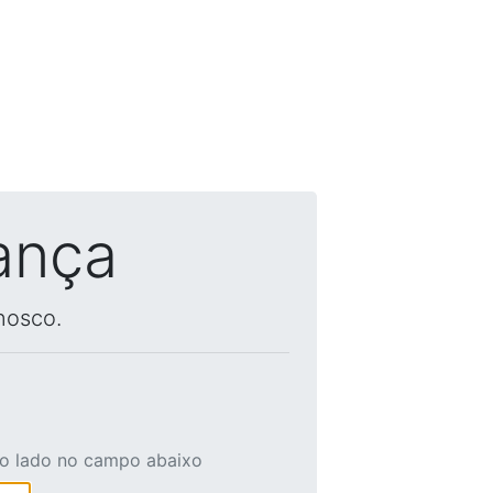
ança
nosco.
ao lado no campo abaixo