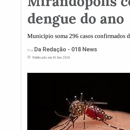
Mirandópolis c
dengue do ano
Município soma 296 casos confirmados da
Da Redação - 018 News
Por
access_time
Publicado em 10 Jun 2026