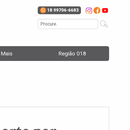
18 99706-6683
e Mais
Região 018