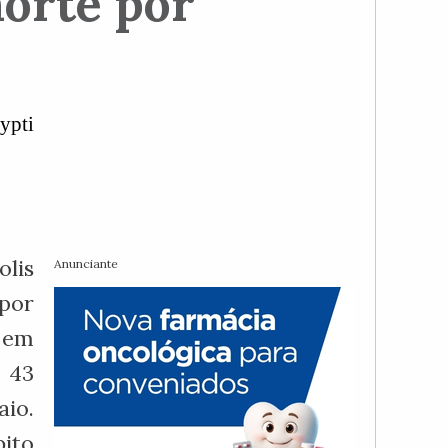
orte por
ypti
lis
Anunciante
por
 em
 43
aio.
ito