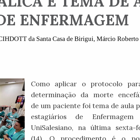
LICA É TEMA DE 
 DE ENFERMAGEM
a CIHDOTT da Santa Casa de Birigui, Márcio Roberto
Como aplicar o protocolo par
determinação da morte encefál
de um paciente foi tema de aula 
estagiários de Enfermagem
UniSalesiano, na última sexta-f
(14). O procedimento é o po