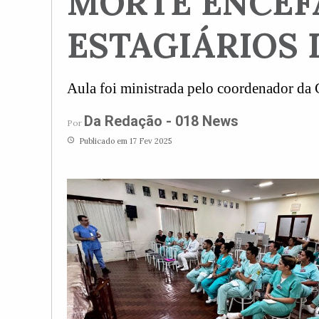
MORTE ENCEFÁ
ESTAGIÁRIOS
Aula foi ministrada pelo coordenador d
Da Redação - 018 News
Por
access_time
Publicado em 17 Fev 2025