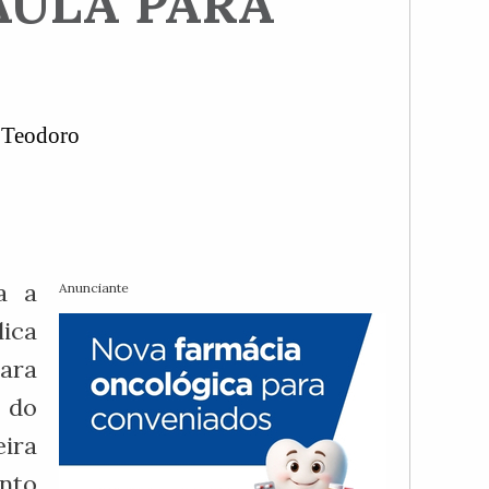
AULA PARA
 Teodoro
a a
Anunciante
ica
para
 do
eira
nto