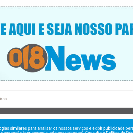
iros.
FALE COM A GENTE, SUGIRA UMA REPORTAGEM
ologias similares para analisar os nossos serviços e exibir publicidade p