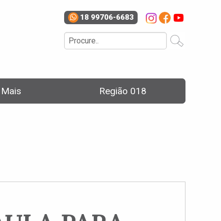
18 99706-6683
e Mais
Região 018