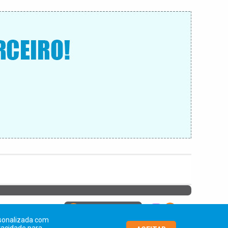
18 99706-6683
ersonalizada com