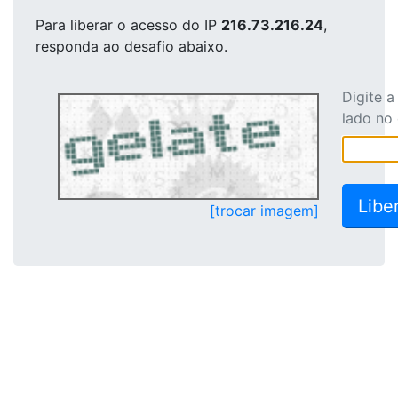
Para liberar o acesso
do IP
216.73.216.24
,
responda ao desafio abaixo.
Digite 
lado no
[trocar imagem]