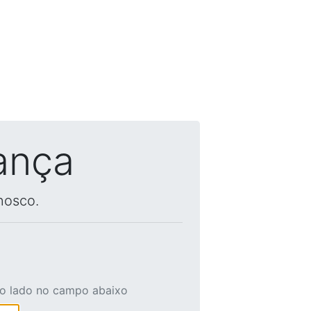
ança
nosco.
ao lado no campo abaixo