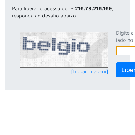
Para liberar o acesso
do IP
216.73.216.169
,
responda ao desafio abaixo.
Digite 
lado no
[trocar imagem]