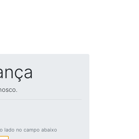
ança
nosco.
ao lado no campo abaixo