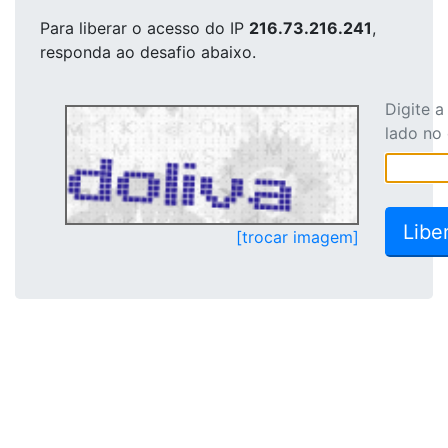
Para liberar o acesso
do IP
216.73.216.241
,
responda ao desafio abaixo.
Digite 
lado no
[trocar imagem]