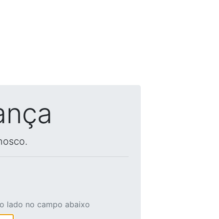
ança
nosco.
ao lado no campo abaixo