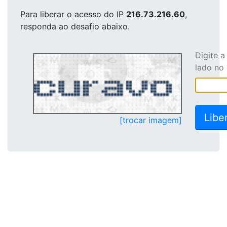
Para liberar o acesso
do IP
216.73.216.60
,
responda ao desafio abaixo.
Digite 
lado no
[trocar imagem]