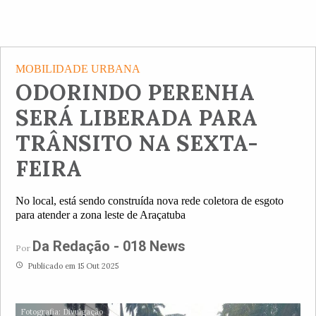
MOBILIDADE URBANA
ODORINDO PERENHA
SERÁ LIBERADA PARA
TRÂNSITO NA SEXTA-
FEIRA
No local, está sendo construída nova rede coletora de esgoto
para atender a zona leste de Araçatuba
Da Redação - 018 News
Por
access_time
Publicado em 15 Out 2025
Fotografia: Divulgação