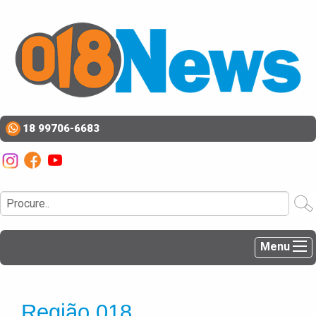
18 99706-6683
Menu
Região 018