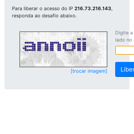
Para liberar o acesso
do IP
216.73.216.143
,
responda ao desafio abaixo.
Digite 
lado no
[trocar imagem]