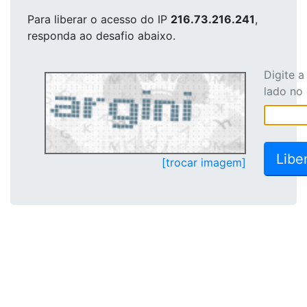
Para liberar o acesso
do IP
216.73.216.241
,
responda ao desafio abaixo.
Digite 
lado no
[trocar imagem]