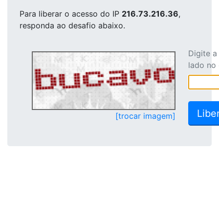
Para liberar o acesso
do IP
216.73.216.36
,
responda ao desafio abaixo.
Digite 
lado no
[trocar imagem]