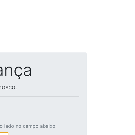
ança
nosco.
ao lado no campo abaixo