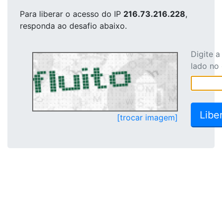
Para liberar o acesso
do IP
216.73.216.228
,
responda ao desafio abaixo.
Digite 
lado no
[trocar imagem]