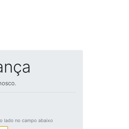
ança
nosco.
ao lado no campo abaixo