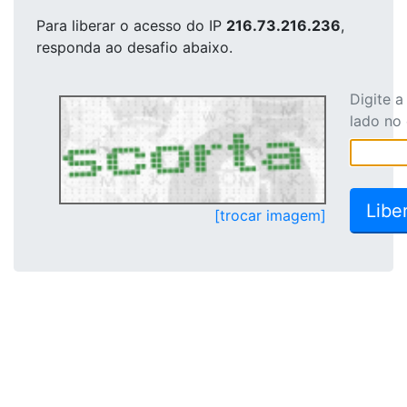
Para liberar o acesso
do IP
216.73.216.236
,
responda ao desafio abaixo.
Digite 
lado no
[trocar imagem]