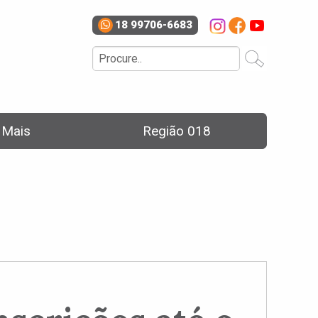
18 99706-6683
e Mais
Região 018