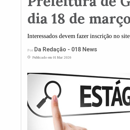
Prefeitura de G
dia 18 de març
Interessados devem fazer inscrição no si
Da Redação - 018 News
Por
access_time
Publicado em 01 Mar 2026