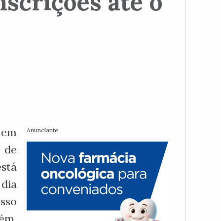
scrições até o
 em
Anunciante
 de
está
 dia
sso
bém,