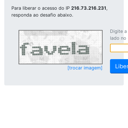
Para liberar o acesso
do IP
216.73.216.231
,
responda ao desafio abaixo.
Digite 
lado no
[trocar imagem]