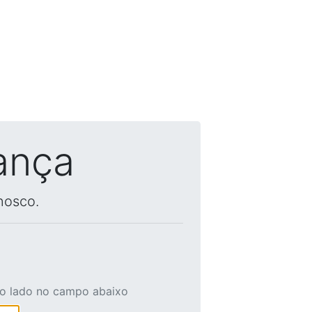
ança
nosco.
ao lado no campo abaixo