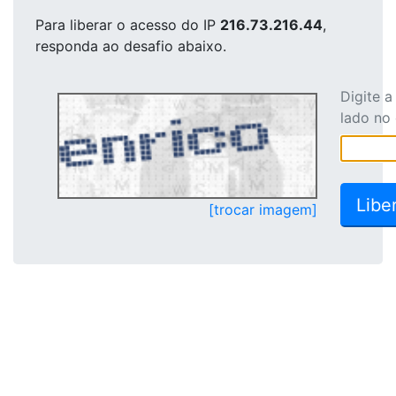
Para liberar o acesso
do IP
216.73.216.44
,
responda ao desafio abaixo.
Digite 
lado no
[trocar imagem]