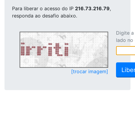
Para liberar o acesso
do IP
216.73.216.79
,
responda ao desafio abaixo.
Digite 
lado no
[trocar imagem]