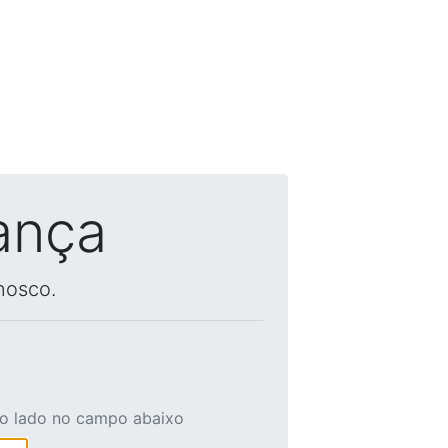
ança
nosco.
ao lado no campo abaixo