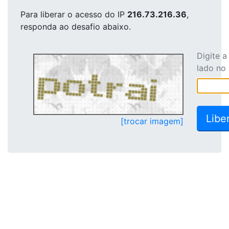
Para liberar o acesso
do IP
216.73.216.36
,
responda ao desafio abaixo.
Digite 
lado no
[trocar imagem]