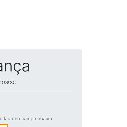
ança
nosco.
ao lado no campo abaixo