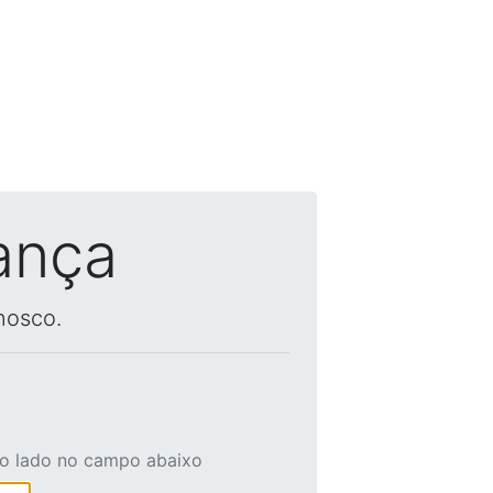
ança
nosco.
ao lado no campo abaixo