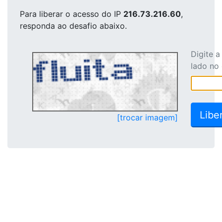
Para liberar o acesso
do IP
216.73.216.60
,
responda ao desafio abaixo.
Digite 
lado no
[trocar imagem]