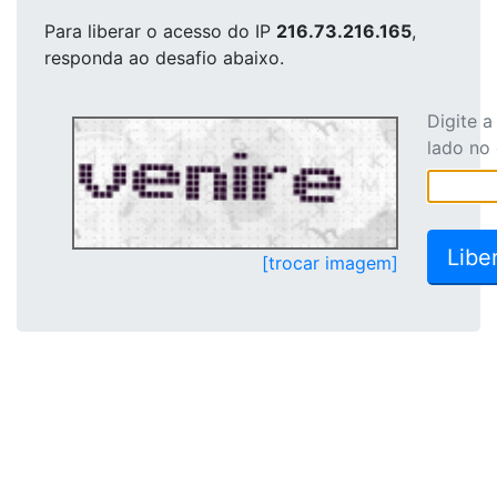
Para liberar o acesso
do IP
216.73.216.165
,
responda ao desafio abaixo.
Digite 
lado no
[trocar imagem]