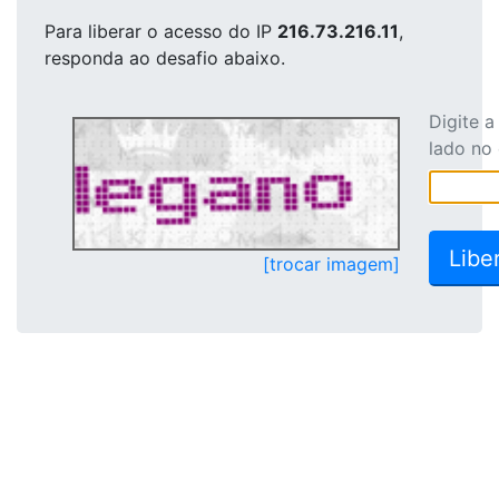
Para liberar o acesso
do IP
216.73.216.11
,
responda ao desafio abaixo.
Digite 
lado no
[trocar imagem]