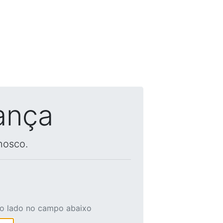
ança
nosco.
ao lado no campo abaixo