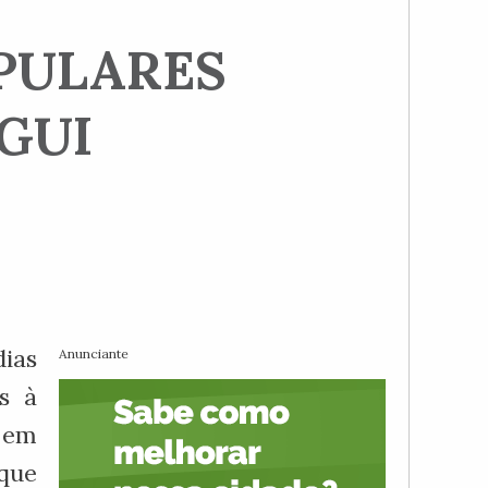
PULARES
GUI
ias
Anunciante
s à
s em
que