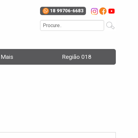
18 99706-6683
e Mais
Região 018