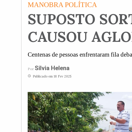
MANOBRA POLÍTICA
SUPOSTO SOR
CAUSOU AGLO
Centenas de pessoas enfrentaram fila deba
Silvia Helena
Por
access_time
Publicado em 18 Fev 2025