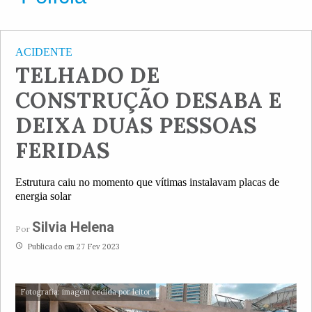
ACIDENTE
TELHADO DE
CONSTRUÇÃO DESABA E
DEIXA DUAS PESSOAS
FERIDAS
Estrutura caiu no momento que vítimas instalavam placas de
energia solar
Silvia Helena
Por
access_time
Publicado em 27 Fev 2023
Fotografia: imagem cedida por leitor