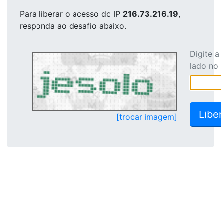
Para liberar o acesso
do IP
216.73.216.19
,
responda ao desafio abaixo.
Digite 
lado no
[trocar imagem]