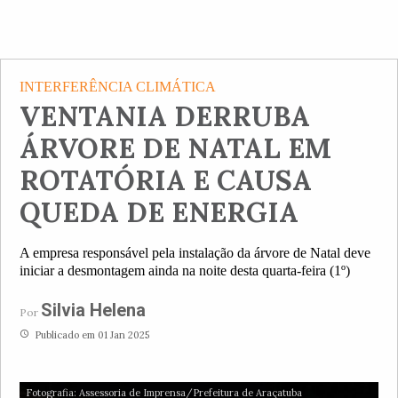
INTERFERÊNCIA CLIMÁTICA
VENTANIA DERRUBA
ÁRVORE DE NATAL EM
ROTATÓRIA E CAUSA
QUEDA DE ENERGIA
A empresa responsável pela instalação da árvore de Natal deve
iniciar a desmontagem ainda na noite desta quarta-feira (1º)
Silvia Helena
Por
access_time
Publicado em 01 Jan 2025
Fotografia: Assessoria de Imprensa/Prefeitura de Araçatuba