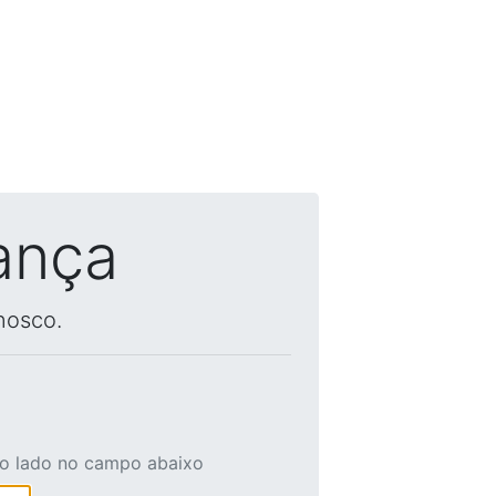
ança
nosco.
ao lado no campo abaixo