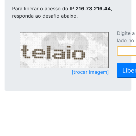
Para liberar o acesso
do IP
216.73.216.44
,
responda ao desafio abaixo.
Digite 
lado no
[trocar imagem]